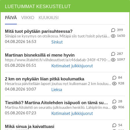
LUETUIMMAT KESKUSTELUT
PÄIVÄ
VIIKKO
KUUKAUSI
399
Mitä tuot pöytään parisuhteessa?
1650
Siinäpä se kysymys on otsikossa. Mitäpä siis tuot/toisit pöytään parisuhteessa? Oletko mies vai nainen? Koetko sen mitä
04.08.2026 16:53
Sinkut
287
Martinan bisneksillä ei mene hyvin
1097
https://www.iltalehti.fi/viihdeuutiset/a/c46da6ab-340f-4790-aaa7-0865eed2336 Yrityksen konkurssihakemus on tullut kärä
05.08.2026 05:51
Kotimaiset julkkisjuorut
84
2 km on nykyään liian pitkä koulumatka
928
Hesarissa päivitellään lapset joutuu nyt kulkemaan 2 km kouluun jösses. Ruostefillarilla tuo matka menee vaikka miten äk
04.08.2026 10:07
Lieksa
28
Tiesitkö? Martina Aitolehden isäpuoli on tämä suosittu laulaja
906
Martina Aitolehti on seurattu julkisuuden henkilö. Lähipiiriin mahtuu muitakin tunnettuja henkilöitä. Tiesitkö, että Ma
05.08.2026 07:23
Kotimaiset julkkisjuorut
54
Mikä sinua ja kaivattuasi