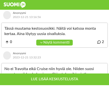
Anonyymi
2023-12-21 13:16:56
Tässä muutama kestosuosikki. Näitä voi katsoa monta
kertaa. Aina löytyy uusia oivalluksia.
0
2
Näytä kommentti
Tuulenviemää,
Kummisetä trilogia,
Anonyymi
Lahjomattomat
2023-12-21 13:32:23
Hyvät, pahat ja rumat,
Pulp Fiction
No ei Travolta eikä Cruise niin hyviä ole. Niiden suosi
Kellopeliappelisiini
perustuu niiden kulumiseen Skientologeihin, jotka
NBK
LUE LISÄÄ KESKUSTELUSTA
pönkittää uraa rahallisesti.
Armoton
0
0
Näytä kommentti
Mulle Pulp Fiktion eka katsominen riitti.
Anonyymi
Mun mielestä Rio Bravo täytyy aina katsoa.
2023-12-21 13:51:02
Jouluna täytyy katsoa tämä mr- Beanin Joulutarina (joka
tuli eilen).