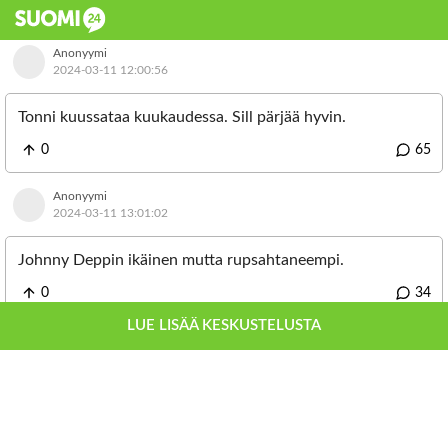
Anonyymi
2024-03-11 12:00:56
Tonni kuussataa kuukaudessa. Sill pärjää hyvin.
0
65
Anonyymi
2024-03-11 13:01:02
Johnny Deppin ikäinen mutta rupsahtaneempi.
0
34
LUE LISÄÄ KESKUSTELUSTA
Gattino
2024-03-11 14:14:27
Andy joskus totesi että pitää olla koko ajan "kolkytä
donaa" takataskussa, jotta elämä olisi siedettävää. Andyn
pitää nyt kääntyä Kelan toimeentulotuen puoleen.