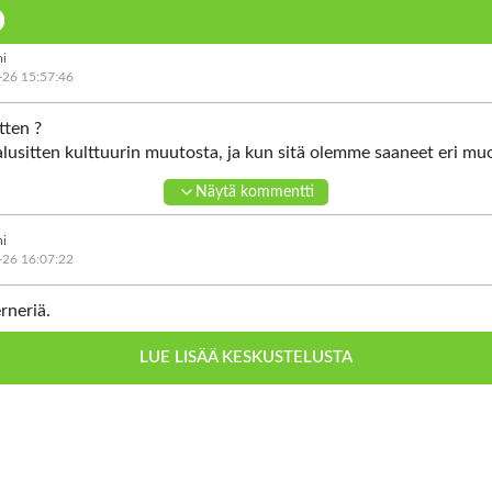
i
-26 15:57:46
tten ?
usitten kulttuurin muutosta, ja kun sitä olemme saaneet eri mu
a hirveä älämölö mölinä.
Näytä kommentti
o, mitä te haluaten
malaiset varoittelimme aikoja sitten, mitä tulee tapahtumaan.
i
 ei uskottu.
-26 16:07:22
e sonta housuissa, alkoi hel...en älämölö.
ttä loppujen lopuksi, tämä kaikki on Perussuomalaisten vika. Eikö
rneriä.
LUE LISÄÄ KESKUSTELUSTA
i
-26 17:00:42
mii!! Pitääkö aikuisille miehille opettaa et eisaa koskee!! Onhan