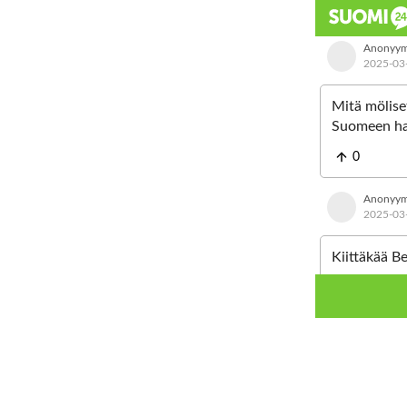
Anonyym
2025-03
Mitä mölise
Suomeen hal
alkaa kauhe
0
Päättäkää j
Me Perussuo
Anonyym
Mutta meitä
2025-03
Nyt kun on s
Eiks vaan, e
Kiittäkää Be
0
Anonyym
2025-03
Bernerin hom