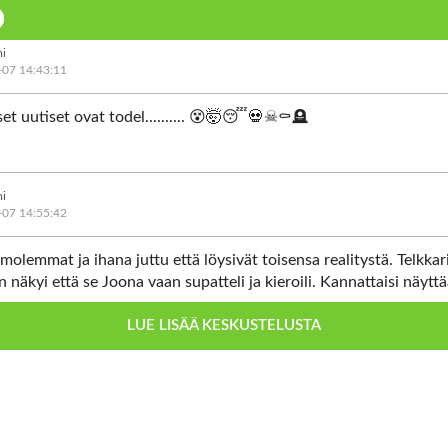
i
-07 14:43:11
set uutiset ovat todel.......... 😵🤯😴💀☠⚰🪦
i
-07 14:55:42
olemmat ja ihana juttu että löysivät toisensa realitystä. Telkkar
n näkyi että se Joona vaan supatteli ja kieroili. Kannattaisi näy
keaa työtekoa eikä supattelua.
Näytä kommentti
LUE LISÄÄ KESKUSTELUSTA
i
-08 00:43:42
koihin miten vaan, Perttu on aika kulahranut, ei juoruja etc. mut 