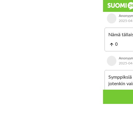
Anonyym
2025-04
Nämä tällai
0
Anonyym
2025-04
Symppiksiä m
jotenkin vai
sitä ihan oi
0
Anonyym
2025-04
No joo, otsi