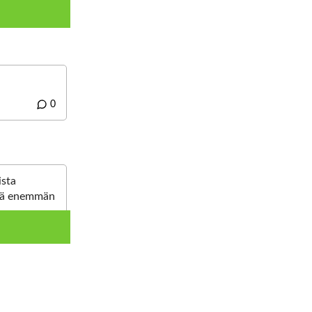
0
ista
ttää enemmän
0
pinnalle