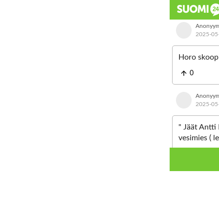
Anonyym
2025-05
Horo skoopi
0
Anonyym
2025-05
" Jäät Antti
vesimies ( l
0
Anonyym
2025-05
Harmitonta 