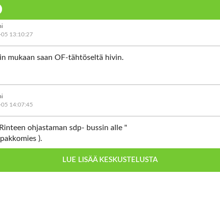
i
-05 13:10:27
n mukaan saan OF-tähtöseltä hivin.
i
-05 14:07:45
 Rinteen ohjastaman sdp- bussin alle "
epakkomies ).
Näytä kommentti
LUE LISÄÄ KESKUSTELUSTA
i
-05 16:28:24
hömppää, jolla joku rahastaa hyvä uskoisia hölmisköjä 🤪🥴😵🤯