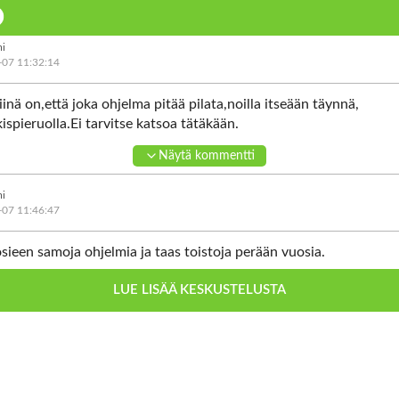
i
-07 11:32:14
iinä on,että joka ohjelma pitää pilata,noilla itseään täynnä,
kkispieruolla.Ei tarvitse katsoa tätäkään.
Näytä kommentti
i
-07 11:46:47
sieen samoja ohjelmia ja taas toistoja perään vuosia.
LUE LISÄÄ KESKUSTELUSTA
ajia samoja naamoja ei kiitos, kuka näitä valitsee ja
Näytä kommentti
 isot rahat kun aina samat naamat ruudussa.
i
hyvä kehittää, uusia naamoja ja valintoja.
-07 12:09:11
 tuo naaman saaminen rajkasta kun pääsee ruutuun.