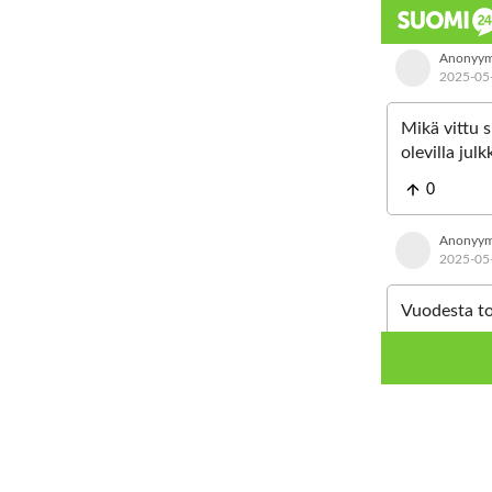
Anonyym
2025-05
Mikä vittu s
olevilla jul
0
Anonyym
2025-05
Vuodesta to
Samoja juont
0
taitaa olla
Anonyym
Kyllä oliis 
2025-05
Taitaa olla